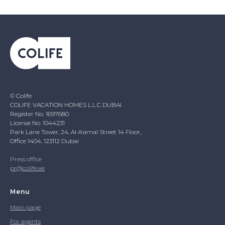
© Colife
COLIFE VACATION HOMES L.L.C DUBAI
Register No. 1697680
License No. 1044231
Park Lane Tower, 24, Al A'amal Street 14 Floor,
Office 1404, 123112 Dubai
Press office
pr@colife.ae
Menu
Main page
For agents