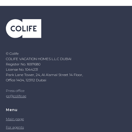
© Colife
COLIFE VACATION HOMES L.L.C DUBAI
Register No. 1697680
License No. 1044231
Park Lane Tower, 24, Al A'amal Street 14 Floor,
Office 1404, 123112 Dubai
Press office
pr@colife.ae
Menu
Main page
For agents