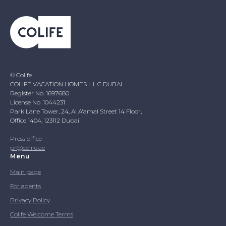
© Colife
COLIFE VACATION HOMES L.L.C DUBAI
Register No. 1697680
License No. 1044231
Park Lane Tower, 24, Al A'amal Street 14 Floor,
Office 1404, 123112 Dubai
Press office
pr@colife.ae
Menu
Main page
For agents
Privacy Policy
Colife Welcome Terms