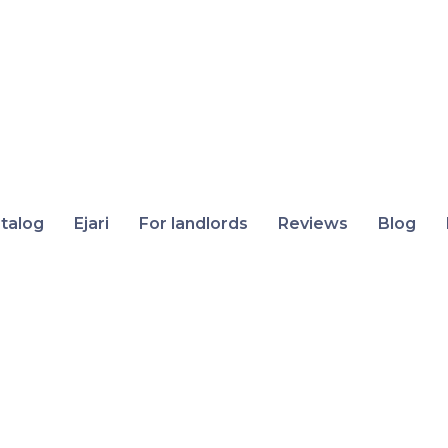
talog
Ejari
For landlords
Reviews
Blog