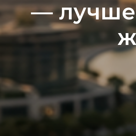
— лучше
ж