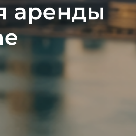
я аренды
ае