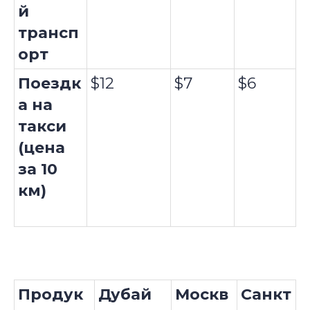
й
трансп
орт
Поездк
$12
$7
$6
а на
такси
(цена
за 10
км)
Продук
Дубай
Москв
Санкт