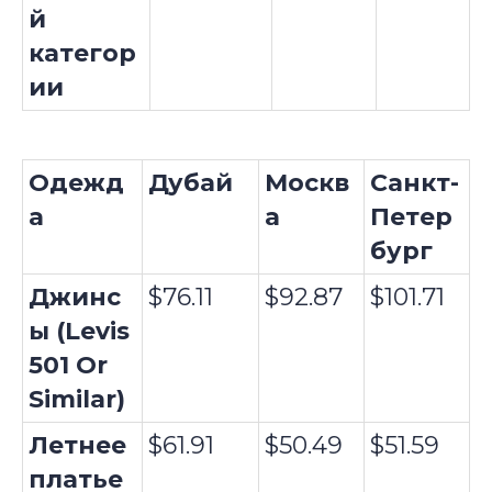
й
категор
ии
Одежд
Дубай
Москв
Санкт-
а
а
Петер
бург
Джинс
$76.11
$92.87
$101.71
ы (Levis
501 Or
Similar)
Летнее
$61.91
$50.49
$51.59
платье