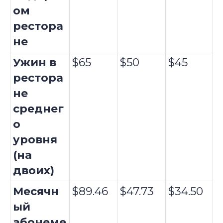
ом
рестора
не
Ужин в
$65
$50
$45
рестора
не
среднег
о
уровня
(на
двоих)
Месячн
$89.46
$47.73
$34.50
ый
абонеме