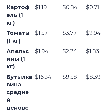
Картоф
$1.19
$0.84
$0.71
ель (1
кг)
Томаты
$1.57
$3.77
$2.94
(1 кг)
Апельс
$1.94
$2.24
$1.83
ины (1
кг)
Бутылка
$16.34
$9.58
$8.39
вина
средне
й
ценово