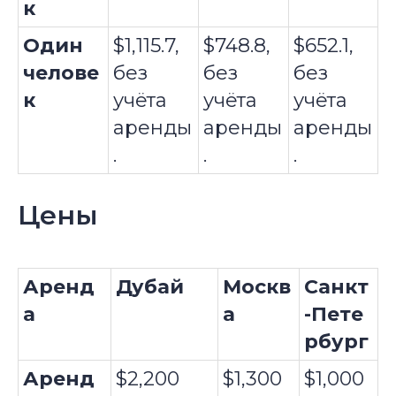
к
Один
$1,115.7,
$748.8,
$652.1,
челове
без
без
без
к
учёта
учёта
учёта
аренды
аренды
аренды
.
.
.
Цены
Аренд
Дубай
Москв
Санкт
а
а
-Пете
рбург
Аренд
$2,200
$1,300
$1,000