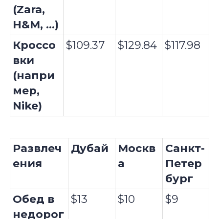
(Zara,
H&M, ...)
Кроссо
$109.37
$129.84
$117.98
вки
(напри
мер,
Nike)
Развлеч
Дубай
Москв
Санкт-
ения
а
Петер
бург
Обед в
$13
$10
$9
недорог