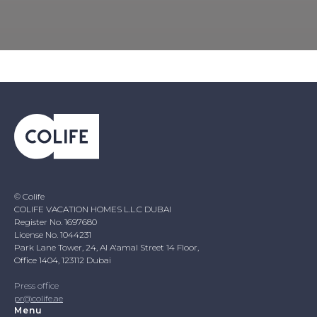
© Colife
COLIFE VACATION HOMES L.L.C DUBAI
Register No. 1697680
License No. 1044231
Park Lane Tower, 24, Al A'amal Street 14 Floor,
Office 1404, 123112 Dubai
Press office
pr@colife.ae
Menu