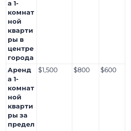
а 1-
комнат
ной
кварти
ры в
центре
города
Аренд
$1,500
$800
$600
а 1-
комнат
ной
кварти
ры за
предел