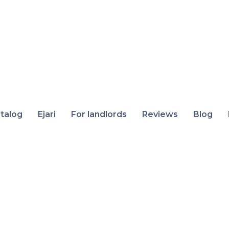
talog
Ejari
For landlords
Reviews
Blog