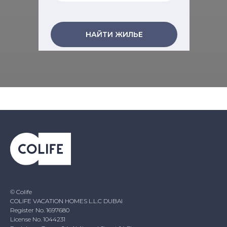
НАЙТИ ЖИЛЬЕ
© Colife
COLIFE VACATION HOMES L.L.C DUBAI
Register No. 1697680
License No. 1044231