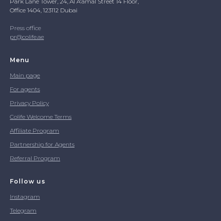
Park Lane Tower, 24, Al A'amal Street 14 Floor,
Office 1404, 123112 Dubai
Press office
pr@colife.ae
Menu
Main page
For agents
Privacy Policy
Colife Welcome Terms
Affiliate Program
Partnership for Agents
Referral Program
Follow us
Instagram
Telegram