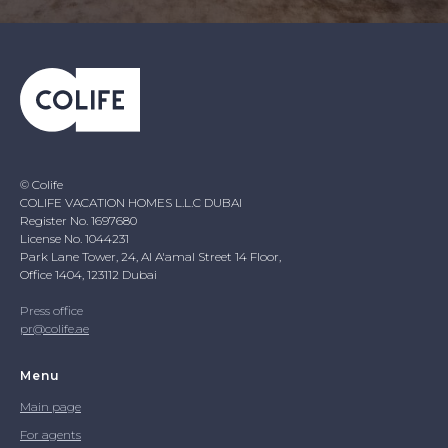
© Colife
COLIFE VACATION HOMES L.L.C DUBAI
Register No. 1697680
License No. 1044231
Park Lane Tower, 24, Al A'amal Street 14 Floor,
Office 1404, 123112 Dubai
Press office
pr@colife.ae
Menu
Main page
For agents