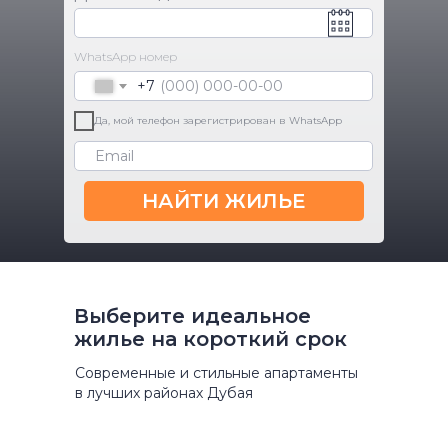
WhatsApp номер
+7
Да, мой телефон зарегистрирован в WhatsApp
НАЙТИ ЖИЛЬЕ
Посмотрите на эстетику
Colife в реальной жизни —
запишитесь на бесплатный
Выберите идеальное
показ
жилье на короткий срок
Если вы не в Дубае, мы можем показать
вам недвижимость онлайн.
Современные и стильные апартаменты
в лучших районах Дубая
Убедитесь, что все фотографии
настоящие
Проверьте состояние квартиры