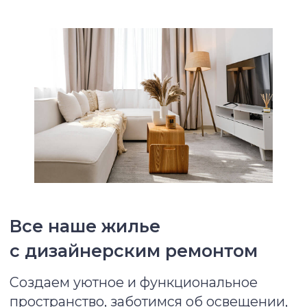
Оказываем поддержку жильцам
Мы решаем все вопросы по дому: от
замены лампочки до непредвиденных
случаев.
НАЙТИ ЖИЛЬЕ
Мы подготовили всё,
чтобы ваше проживание было
комфортным
Квартиры полностью меблированы
и готовы к заселению
Удобная кровать