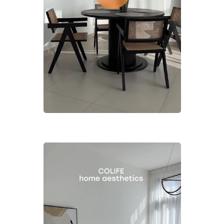
Запишитесь на просмотр или встречу
в Zoom, места быстро разбирают!
ЗАПИСАТЬСЯ НА ПРОСМОТР
Предоставляем лучший
клиентский сервис
Освобождаем от хлопот с собственниками
жилья, оплаты коммунальных платежей
и риелторов