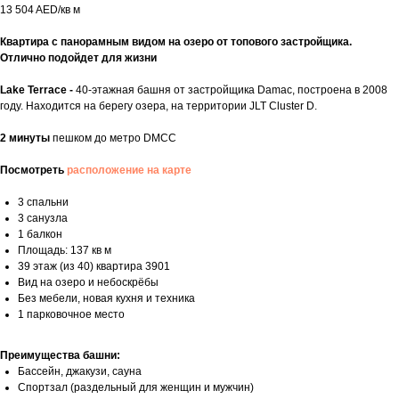
13 504 AED/кв м
Квартира с панорамным видом на озеро от топового застройщика.
Отлично подойдет для жизни
Lake Terrace -
40-этажная башня от застройщика Damac, построена в 2008
году. Находится на берегу озера, на территории JLT Cluster D.
2 минуты
пешком до метро DMCC
Посмотреть
расположение на карте
3 спальни
3 санузла
1 балкон
Площадь: 137 кв м
39 этаж (из 40) квартира 3901
Вид на озеро и небоскрёбы
Без мебели, новая кухня и техника
1 парковочное место
Преимущества башни:
Бассейн, джакузи, сауна
Спортзал (раздельный для женщин и мужчин)