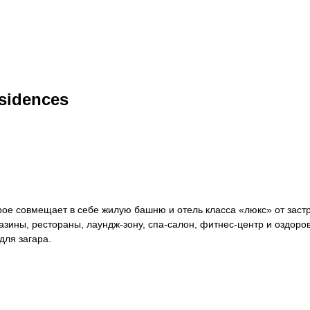
sidences
орое совмещает в себе жилую башню и отель класса «люкс» от заст
азины, рестораны, лаундж-зону, спа-салон, фитнес-центр и оздоро
для загара.