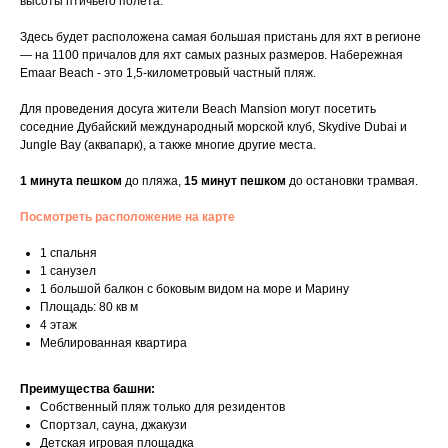
высоты птичьего полета.
Здесь будет расположена самая большая пристань для яхт в регионе
— на 1100 причалов для яхт самых разных размеров. Набережная
Emaar Beach - это 1,5-километровый частный пляж.
Для проведения досуга жители Beach Mansion могут посетить
соседние Дубайский международный морской клуб, Skydive Dubai и
Jungle Bay (аквапарк), а также многие другие места.
1 минута
пешком
до пляжа,
15 минут
пешком
до остановки трамвая.
Посмотреть расположение на карте
1 спальня
1 санузел
1 большой балкон с боковым видом на море и Марину
Площадь: 80 кв м
4 этаж
Меблированная квартира
Преимущества башни:
Собственный пляж только для резидентов
Спортзал, сауна, джакузи
Детская игровая площадка