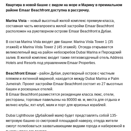
Квартира в новой башне с видом на море и Марину в премиальном
районе Emaar Beachfront доступна в рассрочку.
Marina Vista
– новый высотный жилой комплекс премиум-класса,
составная часть мегапроекта жилой застройки Emaar Beachfront
расположен на рукотворном острове Emaar Beachfront в Дубае.
В состав Marina Vista входят две башни: Marina Vista Tower 1 (35
этажей) и Marina Vista Tower 2 (45 этажей). Отсюда открывается
великолепный вид на район небоскребов Dubai Marina и Персидский
залив. В жилой комплекс входит также пятизвездочный отель Address
Hotels and Resorts под управлением Emaar Properties.
Beachfront Emaar
- район Дубая, рукотворный остров с частным
пляжем и яхтенной мариной, находится между Dubai Marina и Palm
Jumeirah. Проект застройки Emaar Beachfront состоит из 27 высотных
башен и роскошных отелей.
В Emaar Beachfront разместятся резиденции класса люкс, отели,
рестораны, торговые павильоны на 80000 кв. м, места для отдыха и
велнес-клубы, яхт-клуб, маяк и порт для круизных кораблей.
Dubai Lighthouse (Дубайский маяк) будет представлять собой 135-
метровую башню со смотровой площадкой наверху, откуда жители
смогут полюбоваться захватывающими видами города и набережной в