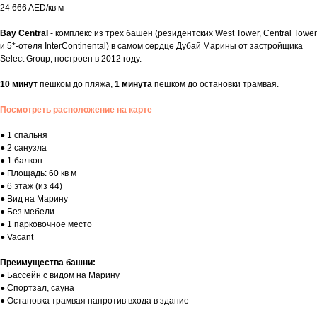
24 666 AED/кв м
Bay Central
- комплекс из трех башен (резидентских West Tower, Central Tower
и 5*-отеля InterContinental) в самом сердце Дубай Марины от застройщика
Select Group, построен в 2012 году.
10 минут
пешком до пляжа,
1 минута
пешком до остановки трамвая.
Посмотреть расположение на карте
● 1 спальня
● 2 санузла
● 1 балкон
● Площадь: 60 кв м
● 6 этаж (из 44)
● Вид на Марину
● Без мебели
● 1 парковочное место
● Vacant
Преимущества башни:
● Бассейн с видом на Марину
● Спортзал, сауна
● Остановка трамвая напротив входа в здание