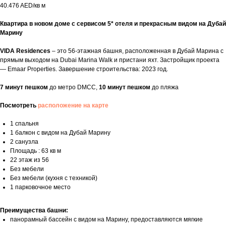
40.476 AED/кв м
Квартира в новом доме с сервисом 5* отеля и прекрасным видом на Дубай
Марину
VIDA Residences
– это 56-этажная башня, расположенная в Дубай Марина с
прямым выходом на Dubai Marina Walk и пристани яхт. Застройщик проекта
— Emaar Properties. Завершение строительства: 2023 год.
7 минут пешком
до метро DMCC,
10 минут пешком
до пляжа
Посмотреть
расположение на карте
1 спальня
1 балкон с видом на Дубай Марину
2 санузла
Площадь : 63 кв м
22 этаж из 56
Без мебели
Без мебели (кухня с техникой)
1 парковочное место
Преимущества башни:
панорамный бассейн с видом на Марину, предоставляются мягкие