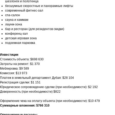
шезлонги и полотенца
бесшумные скоростные и панорамные лифты
современный фитнес-зал
спа-салон
сауна и хаммам
лаунж-зона
бар и ресторан (для резидентов скидки)
конференц-зал
детская игровая зона
подземная парковка
Инвестиции
Стоимость объекта: $698 630
Затраты на ремонт: $1 370
Меблировка: $9 589
Комиссия: $13 973
Платеж в земельный департамент Дубая: $28 104
Регистрация сделки: $1 151
Юридическое сопровождение сделки (при необходимости): $2 192
Доверенность (при необходимости) $822
Оформление чека на оплату объекта (при необходимости): $10 479
Суммарные вложения: $766 310
Операционные расходы