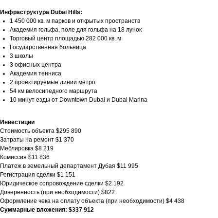
Инфраструктура Dubai Hills:
1 450 000 кв. м парков и открытых пространств
Академия гольфа, поле для гольфа на 18 лунок
Торговый центр площадью 282 000 кв. м
Государственная больница
3 школы
3 офисных центра
Академия тенниса
2 проектируемые линии метро
54 км велосипедного маршрута
10 минут езды от Downtown Dubai и Dubai Marina
Инвестиции
Стоимость объекта $295 890
Затраты на ремонт $1 370
Меблировка $8 219
Комиссия $11 836
Платеж в земельный департамент Дубая $11 995
Регистрация сделки $1 151
Юридическое сопровождение сделки $2 192
Доверенность (при необходимости) $822
Оформление чека на оплату объекта (при необходимости) $4 438
Суммарные вложения: $337 912