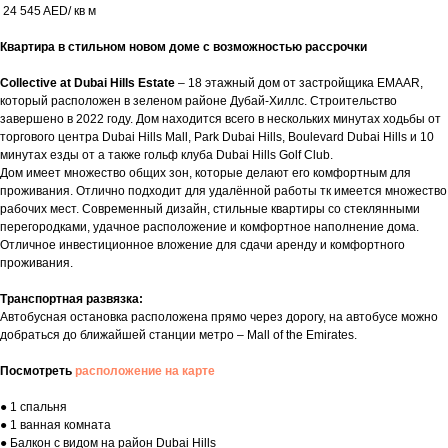
24 545 AED/ кв м
Квартира в стильном новом доме с возможностью рассрочки
Collective at Dubai Hills Estate
– 18 этажный дом от застройщика EMAAR,
который расположен в зеленом районе Дубай-Хиллс. Строительство
завершено в 2022 году. Дом находится всего в нескольких минутах ходьбы от
торгового центра Dubai Hills Mall, Park Dubai Hills, Boulevard Dubai Hills и 10
минутах езды от а также гольф клуба Dubai Hills Golf Club.
Дом имеет множество общих зон, которые делают его комфортным для
проживания. Отлично подходит для удалённой работы тк имеется множество
рабочих мест. Современный дизайн, стильные квартиры со стеклянными
перегородками, удачное расположение и комфортное наполнение дома.
Отличное инвестиционное вложение для сдачи аренду и комфортного
проживания.
Транспортная развязка:
Автобусная остановка расположена прямо через дорогу, на автобусе можно
добраться до ближайшей станции метро – Mall of the Emirates.
Посмотреть
расположение на карте
● 1 спальня
● 1 ванная комната
● Балкон с видом на район Dubai Hills