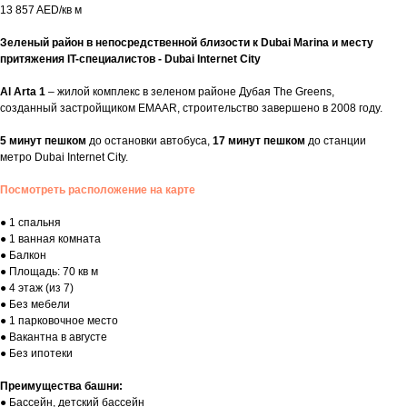
13 857 AED/кв м
Зеленый район в непосредственной близости к Dubai Marina и месту
притяжения IT-специалистов - Dubai Internet City
Al Arta 1
– жилой комплекс в зеленом районе Дубая The Greens,
созданный застройщиком EMAAR, строительство завершено в 2008 году.
5 минут пешком
до остановки автобуса,
17 минут пешком
до станции
метро Dubai Internet City.
Посмотреть расположение на карте
● 1 спальня
● 1 ванная комната
● Балкон
● Площадь: 70 кв м
● 4 этаж (из 7)
● Без мебели
● 1 парковочное место
● Вакантна в августе
● Без ипотеки
Преимущества башни:
● Бассейн, детский бассейн