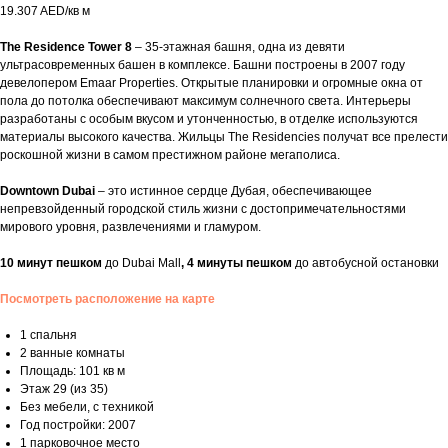
19.307 AED/кв м
The Residence Tower 8
– 35-этажная башня, одна из девяти
ультрасовременных башен в комплексе. Башни построены в 2007 году
девелопером Emaar Properties. Открытые планировки и огромные окна от
пола до потолка обеспечивают максимум солнечного света. Интерьеры
разработаны с особым вкусом и утонченностью, в отделке используются
материалы высокого качества. Жильцы The Residencies получат все прелести
роскошной жизни в самом престижном районе мегаполиса.
Downtown Dubai
– это истинное сердце Дубая, обеспечивающее
непревзойденный городской стиль жизни с достопримечательностями
мирового уровня, развлечениями и гламуром.
10 минут пешком
до Dubai Mall
, 4 минуты пешком
до автобусной остановки
Посмотреть расположение на карте
1 спальня
2 ванные комнаты
Площадь: 101 кв м
Этаж 29 (из 35)
Без мебели, с техникой
Год постройки: 2007
1 парковочное место