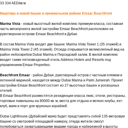
33 334 AED/кв м
Квартира в новой башне в премиальном районе Emaar Beachfront
Marina Vista
- новый высотный жилой комплекс премиум-класса, составная
часть мегапроекта жилой застройки Emaar Beachfront расположен на
рукотворном острове Emaar Beachfront в Дубае.
В состав Marina Vista входят две башни: Marina Vista Tower 1 (35 этажей) и
Marina Vista Tower 2 (45 этажей). Отсюда открывается великолепный вид на
район небоскребов Dubai Marina и Персидский залив. В жилой комплекс
входит также пятизвездочный отель Address Hotels and Resorts под
управлением Emaar Properties.
Beachfront Emaar
- район Дубая, рукотворный остров с частным пляжем и
яхтенной мариной, находится между Dubai Marina и Palm Jumeirah. Проект
застройки Emaar Beachfront состоит из 27 высотных башен и роскошных
отелей.
В Emaar Beachfront разместятся резиденции класса люкс, отели, рестораны,
торговые павильоны на 80000 кв. м, места для отдыха и велнес-клубы, яхт-
клуб, маяк и порт для круизных кораблей.
Dubai Lighthouse (Дубайский маяк) будет представлять собой 135-метровую
башню со смотровой площадкой наверху, откуда жители смогут
полюбоваться захватывающими видами города и набережной в высоты