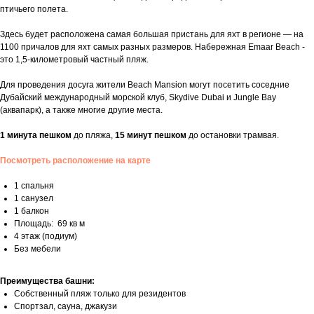
птичьего полета.
Здесь будет расположена самая большая пристань для яхт в регионе — на
1100 причалов для яхт самых разных размеров. Набережная Emaar Beach -
это 1,5-километровый частный пляж.
Для проведения досуга жители Beach Mansion могут посетить соседние
Дубайский международный морской клуб, Skydive Dubai и Jungle Bay
(аквапарк), а также многие другие места.
1 минута
пешком
до пляжа,
15 минут
пешком
до остановки трамвая.
Посмотреть расположение на карте
1 спальня
1 санузел
1 балкон
Площадь: 69 кв м
4 этаж (подиум)
Без мебели
Преимущества башни:
Собственный пляж только для резидентов
Спортзал, сауна, джакузи