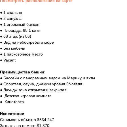
Посмотреть расположение на карте
● 1 спальня
● 2 санузла
● 1 огромный балкон
● Площадь: 88.1 кв м
● 68 этаж (из 86)
● Вид на небоскребы и море
● Без мебели
● 1 парковочное место
● Vacant
Преимущества башни:
● Бассейн c панорамным видом на Марину и яхты
● Спортзал, сауна, джакузи уровня 5*-отеля
● Лаундж зона открытая и закрытая
● Детская игровая комната
● Кинотеатр
Инвестиции
Стоимость объекта $534 247
Затраты на ремонт $1 370