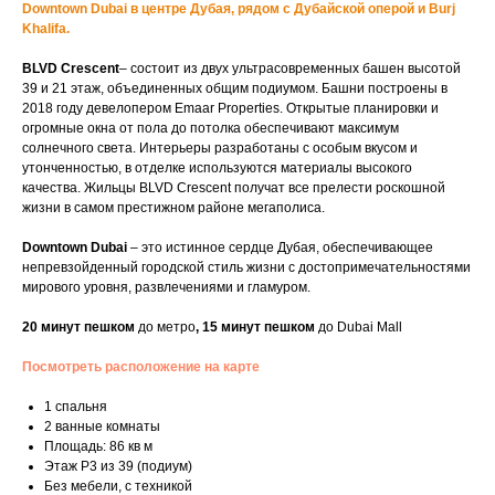
Downtown Dubai в центре Дубая, рядом с Дубайской оперой и Burj
Khalifa.
BLVD Crescent
– состоит из двух ультрасовременных башен высотой
39 и 21 этаж, объединенных общим подиумом. Башни построены в
2018 году девелопером Emaar Properties. Открытые планировки и
огромные окна от пола до потолка обеспечивают максимум
солнечного света. Интерьеры разработаны с особым вкусом и
утонченностью, в отделке используются материалы высокого
качества. Жильцы BLVD Crescent получат все прелести роскошной
жизни в самом престижном районе мегаполиса.
Downtown Dubai
– это истинное сердце Дубая, обеспечивающее
непревзойденный городской стиль жизни с достопримечательностями
мирового уровня, развлечениями и гламуром.
20 минут пешком
до метро
, 15 минут пешком
до Dubai Mall
Посмотреть расположение на карте
1 спальня
2 ванные комнаты
Площадь: 86 кв м
Этаж P3 из 39 (подиум)
Без мебели, с техникой