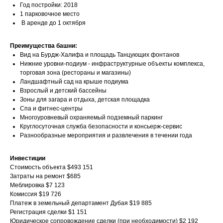
Год постройки: 2018
1 парковочное место
В аренде до 1 октября
Преимущества башни:
Вид на Бурдж-Халифа и площадь Танцующих фонтанов
Нижние уровни-подиум - инфраструктурные объекты комплекса,
торговая зона (рестораны и магазины)
Ландшафтный сад на крыше подиума
Взрослый и детский бассейны
Зоны для загара и отдыха, детская площадка
Спа и фитнес-центры
Многоуровневый охраняемый подземный паркинг
Круглосуточная служба безопасности и консьерж-сервис
Разнообразные мероприятия и развлечения в течении года
Инвестиции
Стоимость объекта $493 151
Затраты на ремонт $685
Меблировка $7 123
Комиссия $19 726
Платеж в земельный департамент Дубая $19 885
Регистрация сделки $1 151
Юридическое сопровождение сделки (при необходимости) $2 192