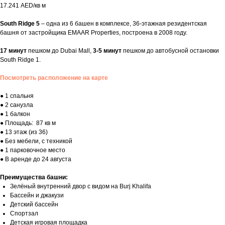
17.241 AED/кв м
South Ridge 5
– одна из 6 башен в комплексе, 36-этажная резидентская
башня от застройщика EMAAR Properties, построена в 2008 году.
17 минут
пешком до Dubai Mall,
3-5 минут
пешком до автобусной остановки
South Ridge 1.
Посмотреть расположение на карте
● 1 спальня
● 2 санузла
● 1 балкон
● Площадь: 87 кв м
● 13 этаж (из 36)
● Без мебели, с техникой
● 1 парковочное место
● В аренде до 24 августа
Преимущества башни:
Зелёный внутренний двор с видом на Burj Khalifa
Бассейн и джакузи
Детский бассейн
Спортзал
Детская игровая площадка