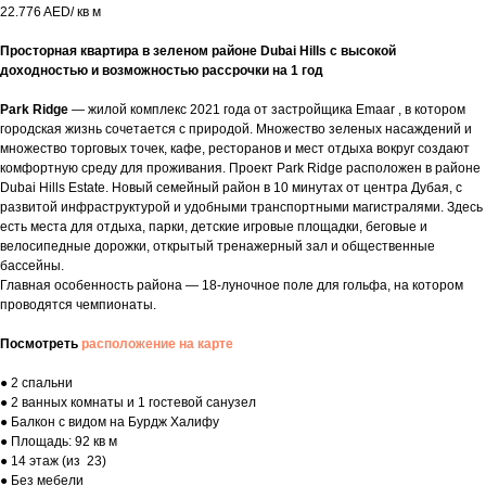
22.776 AED/ кв м
Просторная квартира в зеленом районе Dubai Hills с высокой
доходностью и возможностью рассрочки на 1 год
Park Ridge
— жилой комплекс 2021 года от застройщика Emaar , в котором
городская жизнь сочетается с природой. Множество зеленых насаждений и
множество торговых точек, кафе, ресторанов и мест отдыха вокруг создают
комфортную среду для проживания. Проект Park Ridge расположен в районе
Dubai Hills Estate. Новый семейный район в 10 минутах от центра Дубая, с
развитой инфраструктурой и удобными транспортными магистралями. Здесь
есть места для отдыха, парки, детские игровые площадки, беговые и
велосипедные дорожки, открытый тренажерный зал и общественные
бассейны.
Главная особенность района — 18-луночное поле для гольфа, на котором
проводятся чемпионаты.
Посмотреть
расположение на карте
● 2 спальни
● 2 ванных комнаты и 1 гостевой санузел
● Балкон с видом на Бурдж Халифу
● Площадь: 92 кв м
● 14 этаж (из 23)
● Без мебели