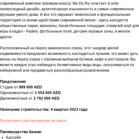
современный комплекс премиум-класса. Me Do Re сочетает в себе
превосходный дизайн, архитектурную изысканность и самые современные
функции умного дома. И все это окружает живописная и функциональная
территория со всеми удобствами современной жизни - здесь находятся
общественные парки, магазины, баскетбольные площадки, плавучий клуб для
игры в падел - Padelx, футбольные поля, детские игровые зоны, и многое
другое.
Расположенный на берегу живописного озера, этот шедевр жилой
недвижимости предлагает возможность насладиться лучшим, что может дать
жизнь на берегу озера с огромным выбором бутиков, кафе и ресторанов. Вы
можете каждое утро наблюдать безмятежные виды воды, прогуливаться по
набережной или предаваться разнообразным развлечениям.
Предложения
Студии от
989 000 AED
Однокомнатные от
1 554 000 AED
Двухкомнатные от
2 792 000 AED
Окончание строительства: 4 квартал 2023 года
Посмотреть расположение на карте
Преимущества башни:
Бассейн