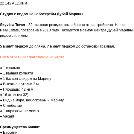
22 142 AED/кв м
Студия с видом на небоскребы Дубай Марины
Skyview Tower -
32-этажная резидентская башня от застройщика Halcon
Real Estate, построена в 2010 году. Находится в самом центре Дубай Марины
рядом с пляжем.
5 минут пешком
до пляжа,
7 минут пешком
до остановки трамвая.
Посмотреть расположение на карте
● 1 спальня
● 1 ванная комната
● 1 балкон с видом на Марину
● Высокие потолки 3 м
● Площадь: 42 кв м
● 16 этаж (из 32)
● Вид на море, небоскребы и Марину
● С мебелью
● 1 парковочное место
● Vacant
Преимущества башни:
● Бассейн