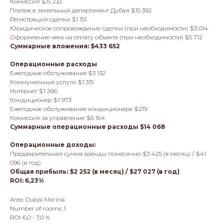
Комиссия $15 233
Платеж в земельный департамент Дубая $15 392
Регистрация сделки $1 151
Юридическое сопровождение сделки (при необходимости) $3 014
Оформление чека на оплату объекта (при необходимости) $5 712
Суммарные вложения: $433 652
Операционные расходы
Ежегодное обслуживание $3 132
Коммунальные услуги $1 315
Интернет $1 266
Кондиционер $1 973
Ежегодное обслуживание кондиционера $219
Комиссия за управление $6 164
Суммарные операционные расходы $14 068
Операционные доходы:
Предварительная сумма аренды помесячно $3 425 (в месяц) / $41
096 (в год)
Общая прибыль: $2 252 (в месяц) / $27 027 (в год)
ROI: 6,23%
Area: Dubai Marina
Number of rooms: 1
ROI: 6,0 - 7,0 %