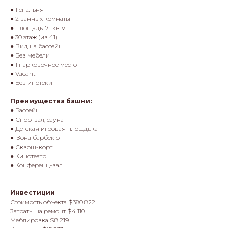
● 1 спальня
● 2 ванных комнаты
● Площадь: 71 кв м
● 30 этаж (из 41)
● Вид на бассейн
● Без мебели
● 1 парковочное место
● Vacant
● Без ипотеки
Преимущества башни:
● Бассейн
● Спортзал, сауна
● Детская игровая площадка
● Зона барбекю
● Сквош-корт
● Кинотеатр
● Конференц-зал
Инвестиции
Стоимость объекта $380 822
Затраты на ремонт $4 110
Меблировка $8 219