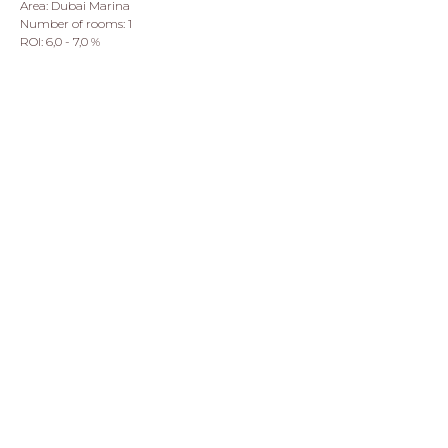
Area: Dubai Marina
Number of rooms: 1
ROI: 6,0 - 7,0 %