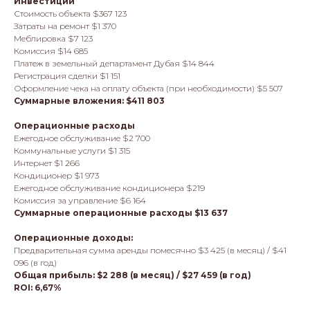
Инвестиции
Стоимость объекта $367 123
Затраты на ремонт $1 370
Меблировка $7 123
Комиссия $14 685
Платеж в земельный департамент Дубая $14 844
Регистрация сделки $1 151
Оформление чека на оплату объекта (при необходимости) $5 507
Суммарные вложения: $411 803
Операционные расходы
Ежегодное обслуживание $2 700
Коммунальные услуги $1 315
Интернет $1 266
Кондиционер $1 973
Ежегодное обслуживание кондиционера $219
Комиссия за управление $6 164
Суммарные операционные расходы $13 637
Операционные доходы:
Предварительная сумма аренды помесячно $3 425 (в месяц) / $41
096 (в год)
Общая прибыль: $2 288 (в месяц) / $27 459 (в год)
ROI: 6,67%