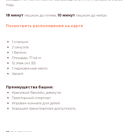
году.
18 минут
пешком до пляжа,
10 минут
пешком до метро.
Посмотреть расположение на карте
1 спальня
2 санузла
1 балкон
Площадь: 71 кв м
12 этаж (из 33)
1 парковочное место
Vacant
Преимущества башни:
Красивый бассейн, джакузи
Просторный спортзал
Игровая комната для детей
Хорошая транспортная доступность