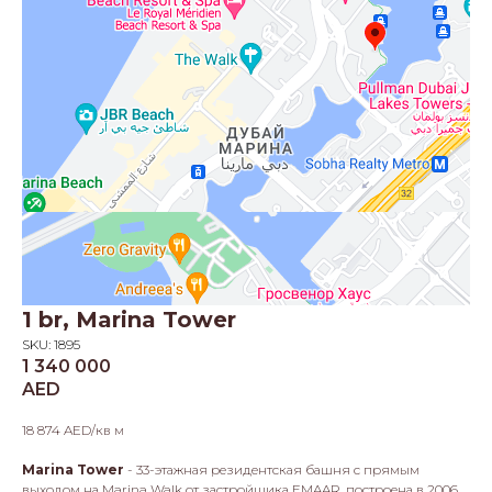
1 br, Marina Tower
SKU:
1895
1 340 000
AED
18 874 AED/кв м
Marina Tower
- 33-этажная резидентская башня с прямым
выходом на Marina Walk от застройщика EMAAR, построена в 2006